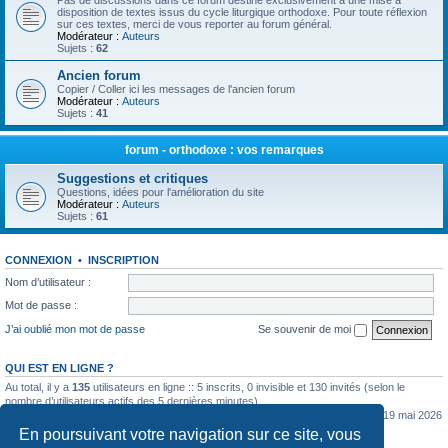
Pas de discussions dans ce forum destiné exclusivement à une mise à
disposition de textes issus du cycle liturgique orthodoxe. Pour toute réflexion
sur ces textes, merci de vous reporter au forum général.
Modérateur :
Auteurs
Sujets :
62
Ancien forum
Copier / Coller ici les messages de l'ancien forum
Modérateur :
Auteurs
Sujets :
41
forum - orthodoxe : vos remarques
Suggestions et critiques
Questions, idées pour l'amélioration du site
Modérateur :
Auteurs
Sujets :
61
CONNEXION
•
INSCRIPTION
Nom d’utilisateur :
Mot de passe :
J’ai oublié mon mot de passe
Se souvenir de moi
QUI EST EN LIGNE ?
Au total, il y a
135
utilisateurs en ligne :: 5 inscrits, 0 invisible et 130 invités (selon le
nombre d’utilisateurs actifs des 5 dernières minutes)
Le nombre maximal d’utilisateurs en ligne simultanément a été de
5362
le mar. 19 mai 2026
0:07
En poursuivant votre navigation sur ce site, vous