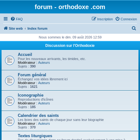
forum - orthodoxe .com
FAQ
Inscription
Connexion
R
Site web
Index forum
e
Nous sommes le dim. 09 août 2026 12:59
c
Discussion sur l'Orthodoxie
h
Accueil
e
Pour les nouveaux arrivants, les timides, etc.
Modérateur :
Auteurs
r
Sujets :
390
c
Forum général
Échangez vos idées librement ici
h
Modérateur :
Auteurs
Sujets :
1621
e
Iconographie
r
Reproductions d'icônes
Modérateur :
Auteurs
Sujets :
185
Calendrier des saints
Les listes des saints de chaque jour sans leur biographie
Modérateur :
Auteurs
Sujets :
370
Textes liturgiques