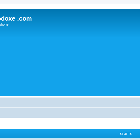
odoxe .com
phone
SUJETS