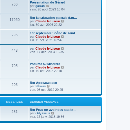
Présentation de Gérard
766
C
par
galkani
o
sam. 26 août 2023 10:04
n
s
Re: la salutation pascale dan…
17950
u
C
par
Claude le Liseur
l
o
jeu. 30 avr. 2026 22:22
t
n
e
s
1er septembre: icône de saint…
r
296
u
C
par
Claude le Liseur
l
l
o
lun. 11 oct. 2021 16:54
e
t
n
d
e
s
e
C
par
Claude le Liseur
r
443
u
r
o
ven. 17 déc. 2004 16:35
l
l
n
n
e
t
i
s
d
e
e
u
e
Psaume 50 Miserere
r
r
705
l
r
C
par
Claude le Liseur
l
m
t
n
o
lun. 10 oct. 2022 22:18
e
e
e
i
n
d
s
r
e
s
e
s
l
r
u
r
a
Re: Apocatastase
e
m
203
l
n
g
C
par
Nikolas
d
e
t
i
e
o
ven. 05 oct. 2012 20:25
e
s
e
e
n
r
s
r
r
s
n
a
l
m
u
i
g
MESSAGES
DERNIER MESSAGE
e
e
l
e
e
d
s
t
r
e
s
Re: Peut-on avoir des statist…
e
m
281
r
C
a
par
Odysseus
r
e
n
o
g
mer. 17 janv. 2018 19:36
l
s
i
n
e
e
s
e
s
d
a
r
u
e
g
m