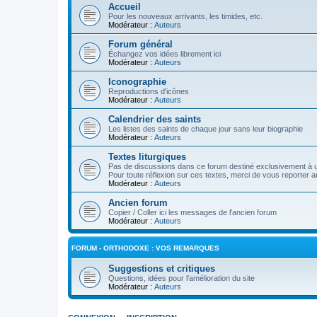
Accueil
Pour les nouveaux arrivants, les timides, etc.
Modérateur :
Auteurs
Forum général
Échangez vos idées librement ici
Modérateur :
Auteurs
Iconographie
Reproductions d'icônes
Modérateur :
Auteurs
Calendrier des saints
Les listes des saints de chaque jour sans leur biographie
Modérateur :
Auteurs
Textes liturgiques
Pas de discussions dans ce forum destiné exclusivement à un
Pour toute réflexion sur ces textes, merci de vous reporter a
Modérateur :
Auteurs
Ancien forum
Copier / Coller ici les messages de l'ancien forum
Modérateur :
Auteurs
FORUM - ORTHODOXE : VOS REMARQUES
Suggestions et critiques
Questions, idées pour l'amélioration du site
Modérateur :
Auteurs