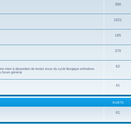
390
1621
185
370
62
e mise à disposition de textes issus du cycle liturgique orthodoxe.
u forum général.
41
SUJETS
61