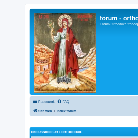
forum - orth
Forum Orthodoxe franco
Raccourcis
FAQ
Site web
Index forum
DISCUSSION SUR L'ORTHODOXIE