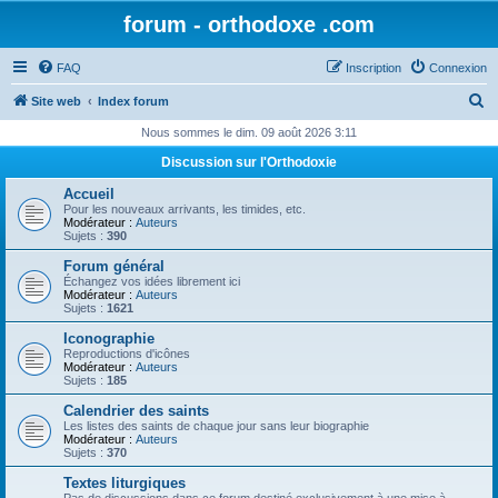
forum - orthodoxe .com
FAQ
Inscription
Connexion
R
Site web
Index forum
e
Nous sommes le dim. 09 août 2026 3:11
c
Discussion sur l'Orthodoxie
h
Accueil
e
Pour les nouveaux arrivants, les timides, etc.
Modérateur :
Auteurs
r
Sujets :
390
c
Forum général
Échangez vos idées librement ici
h
Modérateur :
Auteurs
Sujets :
1621
e
Iconographie
r
Reproductions d'icônes
Modérateur :
Auteurs
Sujets :
185
Calendrier des saints
Les listes des saints de chaque jour sans leur biographie
Modérateur :
Auteurs
Sujets :
370
Textes liturgiques