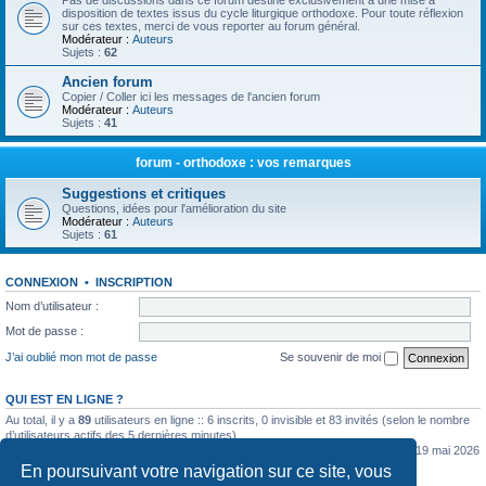
Pas de discussions dans ce forum destiné exclusivement à une mise à
disposition de textes issus du cycle liturgique orthodoxe. Pour toute réflexion
sur ces textes, merci de vous reporter au forum général.
Modérateur :
Auteurs
Sujets :
62
Ancien forum
Copier / Coller ici les messages de l'ancien forum
Modérateur :
Auteurs
Sujets :
41
forum - orthodoxe : vos remarques
Suggestions et critiques
Questions, idées pour l'amélioration du site
Modérateur :
Auteurs
Sujets :
61
CONNEXION
•
INSCRIPTION
Nom d’utilisateur :
Mot de passe :
J’ai oublié mon mot de passe
Se souvenir de moi
QUI EST EN LIGNE ?
Au total, il y a
89
utilisateurs en ligne :: 6 inscrits, 0 invisible et 83 invités (selon le nombre
d’utilisateurs actifs des 5 dernières minutes)
Le nombre maximal d’utilisateurs en ligne simultanément a été de
5362
le mar. 19 mai 2026
0:07
En poursuivant votre navigation sur ce site, vous