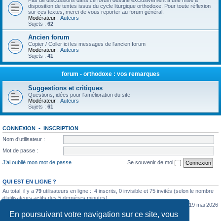
Pas de discussions dans ce forum destiné exclusivement à une mise à
disposition de textes issus du cycle liturgique orthodoxe. Pour toute réflexion
sur ces textes, merci de vous reporter au forum général.
Modérateur :
Auteurs
Sujets :
62
Ancien forum
Copier / Coller ici les messages de l'ancien forum
Modérateur :
Auteurs
Sujets :
41
forum - orthodoxe : vos remarques
Suggestions et critiques
Questions, idées pour l'amélioration du site
Modérateur :
Auteurs
Sujets :
61
CONNEXION
•
INSCRIPTION
Nom d’utilisateur :
Mot de passe :
J’ai oublié mon mot de passe
Se souvenir de moi
QUI EST EN LIGNE ?
Au total, il y a
79
utilisateurs en ligne :: 4 inscrits, 0 invisible et 75 invités (selon le nombre
d’utilisateurs actifs des 5 dernières minutes)
Le nombre maximal d’utilisateurs en ligne simultanément a été de
5362
le mar. 19 mai 2026
0:07
En poursuivant votre navigation sur ce site, vous