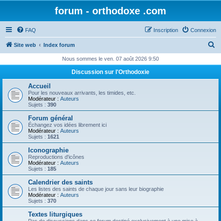
forum - orthodoxe .com
FAQ
Inscription
Connexion
R
Site web
Index forum
e
Nous sommes le ven. 07 août 2026 9:50
c
Discussion sur l'Orthodoxie
h
Accueil
e
Pour les nouveaux arrivants, les timides, etc.
Modérateur :
Auteurs
r
Sujets :
390
c
Forum général
Échangez vos idées librement ici
h
Modérateur :
Auteurs
Sujets :
1621
e
Iconographie
r
Reproductions d'icônes
Modérateur :
Auteurs
Sujets :
185
Calendrier des saints
Les listes des saints de chaque jour sans leur biographie
Modérateur :
Auteurs
Sujets :
370
Textes liturgiques