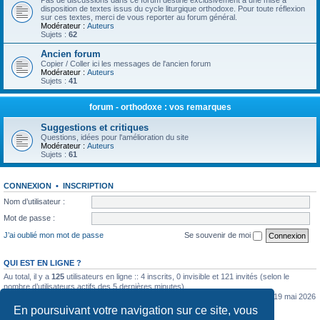
Pas de discussions dans ce forum destiné exclusivement à une mise à
disposition de textes issus du cycle liturgique orthodoxe. Pour toute réflexion
sur ces textes, merci de vous reporter au forum général.
Modérateur :
Auteurs
Sujets :
62
Ancien forum
Copier / Coller ici les messages de l'ancien forum
Modérateur :
Auteurs
Sujets :
41
forum - orthodoxe : vos remarques
Suggestions et critiques
Questions, idées pour l'amélioration du site
Modérateur :
Auteurs
Sujets :
61
CONNEXION
•
INSCRIPTION
Nom d’utilisateur :
Mot de passe :
J’ai oublié mon mot de passe
Se souvenir de moi
QUI EST EN LIGNE ?
Au total, il y a
125
utilisateurs en ligne :: 4 inscrits, 0 invisible et 121 invités (selon le
nombre d’utilisateurs actifs des 5 dernières minutes)
Le nombre maximal d’utilisateurs en ligne simultanément a été de
5362
le mar. 19 mai 2026
0:07
En poursuivant votre navigation sur ce site, vous