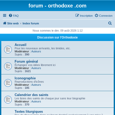
forum - orthodoxe .com
FAQ
Inscription
Connexion
R
Site web
Index forum
e
Nous sommes le dim. 09 août 2026 1:12
c
Discussion sur l'Orthodoxie
h
Accueil
e
Pour les nouveaux arrivants, les timides, etc.
Modérateur :
Auteurs
r
Sujets :
390
c
Forum général
Échangez vos idées librement ici
h
Modérateur :
Auteurs
Sujets :
1621
e
Iconographie
r
Reproductions d'icônes
Modérateur :
Auteurs
Sujets :
185
Calendrier des saints
Les listes des saints de chaque jour sans leur biographie
Modérateur :
Auteurs
Sujets :
370
Textes liturgiques