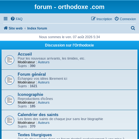
forum - orthodoxe .com
FAQ
Inscription
Connexion
R
Site web
Index forum
e
Nous sommes le ven. 07 août 2026 5:34
c
Discussion sur l'Orthodoxie
h
Accueil
e
Pour les nouveaux arrivants, les timides, etc.
Modérateur :
Auteurs
r
Sujets :
390
c
Forum général
Échangez vos idées librement ici
h
Modérateur :
Auteurs
Sujets :
1621
e
Iconographie
r
Reproductions d'icônes
Modérateur :
Auteurs
Sujets :
185
Calendrier des saints
Les listes des saints de chaque jour sans leur biographie
Modérateur :
Auteurs
Sujets :
370
Textes liturgiques