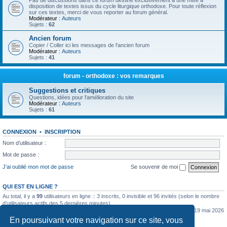
Pas de discussions dans ce forum destiné exclusivement à une mise à
disposition de textes issus du cycle liturgique orthodoxe. Pour toute réflexion
sur ces textes, merci de vous reporter au forum général.
Modérateur :
Auteurs
Sujets :
62
Ancien forum
Copier / Coller ici les messages de l'ancien forum
Modérateur :
Auteurs
Sujets :
41
forum - orthodoxe : vos remarques
Suggestions et critiques
Questions, idées pour l'amélioration du site
Modérateur :
Auteurs
Sujets :
61
CONNEXION
•
INSCRIPTION
Nom d’utilisateur :
Mot de passe :
J’ai oublié mon mot de passe
Se souvenir de moi
QUI EST EN LIGNE ?
Au total, il y a
99
utilisateurs en ligne :: 3 inscrits, 0 invisible et 96 invités (selon le nombre
d’utilisateurs actifs des 5 dernières minutes)
Le nombre maximal d’utilisateurs en ligne simultanément a été de
5362
le mar. 19 mai 2026
0:07
En poursuivant votre navigation sur ce site, vous