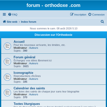
forum - orthodoxe .com
FAQ
Inscription
Connexion
R
Site web
Index forum
e
Nous sommes le sam. 08 août 2026 5:10
c
Discussion sur l'Orthodoxie
h
Accueil
e
Pour les nouveaux arrivants, les timides, etc.
Modérateur :
Auteurs
r
Sujets :
390
c
Forum général
Échangez vos idées librement ici
h
Modérateur :
Auteurs
Sujets :
1621
e
Iconographie
r
Reproductions d'icônes
Modérateur :
Auteurs
Sujets :
185
Calendrier des saints
Les listes des saints de chaque jour sans leur biographie
Modérateur :
Auteurs
Sujets :
370
Textes liturgiques