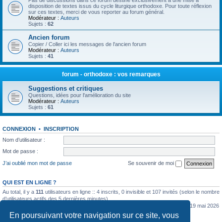
Pas de discussions dans ce forum destiné exclusivement à une mise à
disposition de textes issus du cycle liturgique orthodoxe. Pour toute réflexion
sur ces textes, merci de vous reporter au forum général.
Modérateur :
Auteurs
Sujets :
62
Ancien forum
Copier / Coller ici les messages de l'ancien forum
Modérateur :
Auteurs
Sujets :
41
forum - orthodoxe : vos remarques
Suggestions et critiques
Questions, idées pour l'amélioration du site
Modérateur :
Auteurs
Sujets :
61
CONNEXION
•
INSCRIPTION
Nom d’utilisateur :
Mot de passe :
J’ai oublié mon mot de passe
Se souvenir de moi
QUI EST EN LIGNE ?
Au total, il y a
111
utilisateurs en ligne :: 4 inscrits, 0 invisible et 107 invités (selon le nombre
d’utilisateurs actifs des 5 dernières minutes)
Le nombre maximal d’utilisateurs en ligne simultanément a été de
5362
le mar. 19 mai 2026
0:07
En poursuivant votre navigation sur ce site, vous