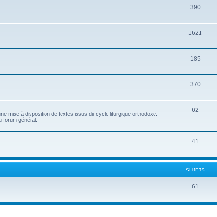
390
1621
185
370
62
e mise à disposition de textes issus du cycle liturgique orthodoxe.
u forum général.
41
SUJETS
61