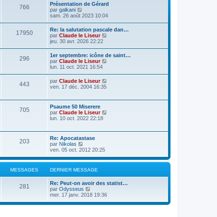
Présentation de Gérard
766
C
par
galkani
o
sam. 26 août 2023 10:04
n
s
Re: la salutation pascale dan…
17950
u
C
par
Claude le Liseur
l
o
jeu. 30 avr. 2026 22:22
t
n
e
s
1er septembre: icône de saint…
r
296
u
C
par
Claude le Liseur
l
l
o
lun. 11 oct. 2021 16:54
e
t
n
d
e
s
e
C
par
Claude le Liseur
r
443
u
r
o
ven. 17 déc. 2004 16:35
l
l
n
n
e
t
i
s
d
e
e
u
e
Psaume 50 Miserere
r
r
705
l
r
C
par
Claude le Liseur
l
m
t
n
o
lun. 10 oct. 2022 22:18
e
e
e
i
n
d
s
r
e
s
e
s
l
r
u
r
a
Re: Apocatastase
e
m
203
l
n
g
C
par
Nikolas
d
e
t
i
e
o
ven. 05 oct. 2012 20:25
e
s
e
e
n
r
s
r
r
s
n
a
l
m
u
i
g
MESSAGES
DERNIER MESSAGE
e
e
l
e
e
d
s
t
r
e
s
Re: Peut-on avoir des statist…
e
m
281
r
C
a
par
Odysseus
r
e
n
o
g
mer. 17 janv. 2018 19:36
l
s
i
n
e
e
s
e
s
d
a
r
u
e
g
m