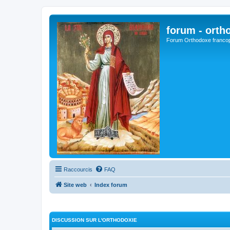
forum - orth
Forum Orthodoxe franco
Raccourcis
FAQ
Site web
Index forum
DISCUSSION SUR L'ORTHODOXIE