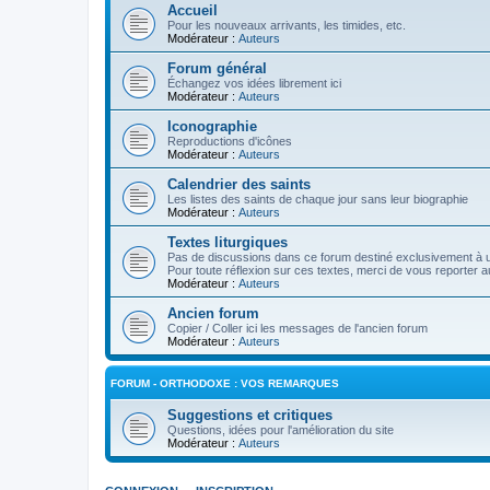
Accueil
Pour les nouveaux arrivants, les timides, etc.
Modérateur :
Auteurs
Forum général
Échangez vos idées librement ici
Modérateur :
Auteurs
Iconographie
Reproductions d'icônes
Modérateur :
Auteurs
Calendrier des saints
Les listes des saints de chaque jour sans leur biographie
Modérateur :
Auteurs
Textes liturgiques
Pas de discussions dans ce forum destiné exclusivement à un
Pour toute réflexion sur ces textes, merci de vous reporter a
Modérateur :
Auteurs
Ancien forum
Copier / Coller ici les messages de l'ancien forum
Modérateur :
Auteurs
FORUM - ORTHODOXE : VOS REMARQUES
Suggestions et critiques
Questions, idées pour l'amélioration du site
Modérateur :
Auteurs