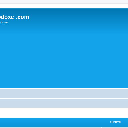
odoxe .com
phone
SUJETS