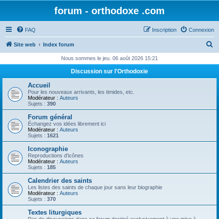
forum - orthodoxe .com
FAQ
Inscription
Connexion
R
Site web
Index forum
e
Nous sommes le jeu. 06 août 2026 15:21
c
Discussion sur l'Orthodoxie
h
Accueil
e
Pour les nouveaux arrivants, les timides, etc.
Modérateur :
Auteurs
r
Sujets :
390
c
Forum général
Échangez vos idées librement ici
h
Modérateur :
Auteurs
Sujets :
1621
e
Iconographie
r
Reproductions d'icônes
Modérateur :
Auteurs
Sujets :
185
Calendrier des saints
Les listes des saints de chaque jour sans leur biographie
Modérateur :
Auteurs
Sujets :
370
Textes liturgiques