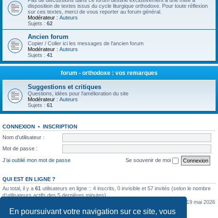
Pas de discussions dans ce forum destiné exclusivement à une mise à
disposition de textes issus du cycle liturgique orthodoxe. Pour toute réflexion
sur ces textes, merci de vous reporter au forum général.
Modérateur :
Auteurs
Sujets :
62
Ancien forum
Copier / Coller ici les messages de l'ancien forum
Modérateur :
Auteurs
Sujets :
41
forum - orthodoxe : vos remarques
Suggestions et critiques
Questions, idées pour l'amélioration du site
Modérateur :
Auteurs
Sujets :
61
CONNEXION
•
INSCRIPTION
Nom d’utilisateur :
Mot de passe :
J’ai oublié mon mot de passe
Se souvenir de moi
QUI EST EN LIGNE ?
Au total, il y a
61
utilisateurs en ligne :: 4 inscrits, 0 invisible et 57 invités (selon le nombre
d’utilisateurs actifs des 5 dernières minutes)
Le nombre maximal d’utilisateurs en ligne simultanément a été de
5362
le mar. 19 mai 2026
0:07
En poursuivant votre navigation sur ce site, vous