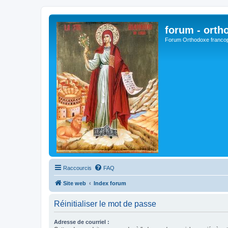
forum - orth
Forum Orthodoxe franco
Raccourcis
FAQ
Site web
Index forum
Réinitialiser le mot de passe
Adresse de courriel :