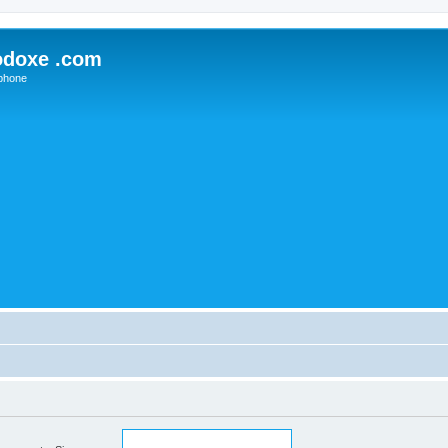
odoxe .com
phone