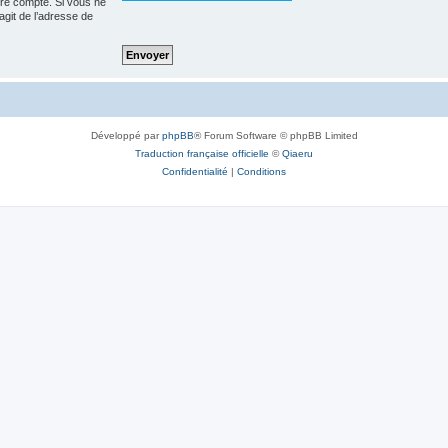
tre compte. Si vous ne
’agit de l’adresse de
Développé par
phpBB
® Forum Software © phpBB Limited
Traduction française officielle
©
Qiaeru
Confidentialité
|
Conditions