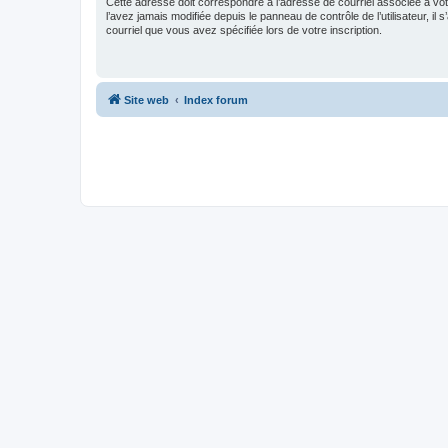
Cette adresse doit correspondre à l’adresse de courriel associée à vo
l’avez jamais modifiée depuis le panneau de contrôle de l’utilisateur, il s
courriel que vous avez spécifiée lors de votre inscription.
Site web
Index forum