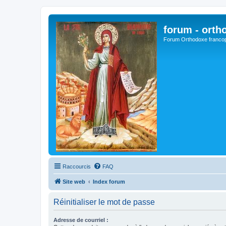
forum - orth
Forum Orthodoxe franco
Raccourcis
FAQ
Site web
Index forum
Réinitialiser le mot de passe
Adresse de courriel :