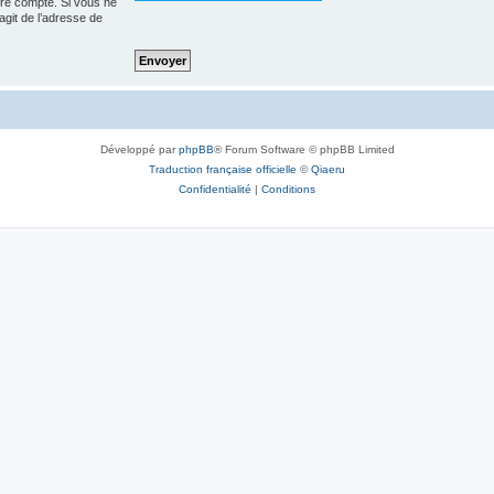
tre compte. Si vous ne
’agit de l’adresse de
Développé par
phpBB
® Forum Software © phpBB Limited
Traduction française officielle
©
Qiaeru
Confidentialité
|
Conditions