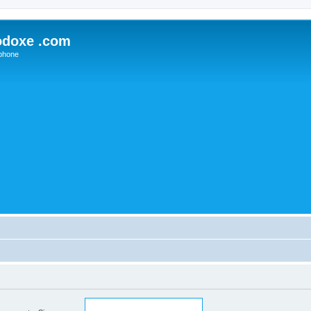
odoxe .com
phone