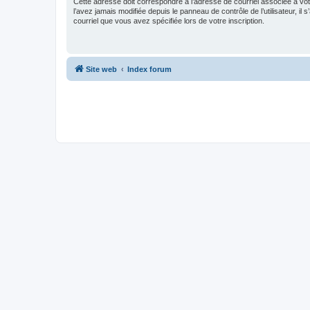
Cette adresse doit correspondre à l’adresse de courriel associée à vo
l’avez jamais modifiée depuis le panneau de contrôle de l’utilisateur, il s
courriel que vous avez spécifiée lors de votre inscription.
Site web
Index forum