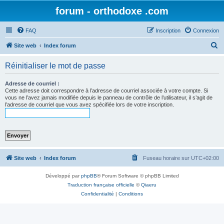
forum - orthodoxe .com
FAQ
Inscription
Connexion
R
Site web
Index forum
e
Réinitialiser le mot de passe
c
h
Adresse de courriel :
Cette adresse doit correspondre à l’adresse de courriel associée à votre compte. Si
e
vous ne l’avez jamais modifiée depuis le panneau de contrôle de l’utilisateur, il s’agit de
l’adresse de courriel que vous avez spécifiée lors de votre inscription.
r
c
h
e
r
Site web
Index forum
Fuseau horaire sur
UTC+02:00
Développé par
phpBB
® Forum Software © phpBB Limited
Traduction française officielle
©
Qiaeru
Confidentialité
|
Conditions