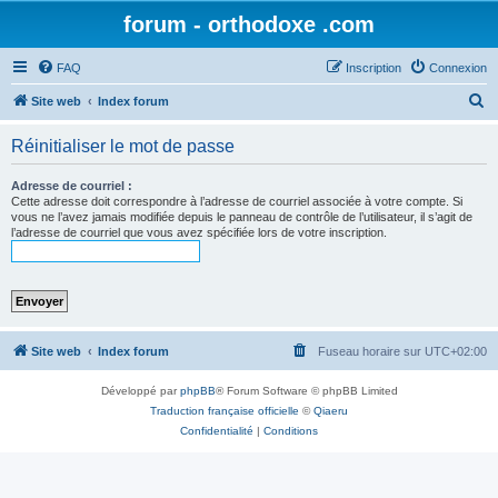
forum - orthodoxe .com
FAQ
Inscription
Connexion
R
Site web
Index forum
e
Réinitialiser le mot de passe
c
h
Adresse de courriel :
Cette adresse doit correspondre à l’adresse de courriel associée à votre compte. Si
e
vous ne l’avez jamais modifiée depuis le panneau de contrôle de l’utilisateur, il s’agit de
l’adresse de courriel que vous avez spécifiée lors de votre inscription.
r
c
h
e
r
Site web
Index forum
Fuseau horaire sur
UTC+02:00
Développé par
phpBB
® Forum Software © phpBB Limited
Traduction française officielle
©
Qiaeru
Confidentialité
|
Conditions