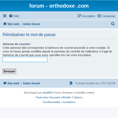
forum - orthodoxe .com
FAQ
Inscription
Connexion
R
Site web
Index forum
e
Réinitialiser le mot de passe
c
h
Adresse de courriel :
Cette adresse doit correspondre à l’adresse de courriel associée à votre compte. Si
e
vous ne l’avez jamais modifiée depuis le panneau de contrôle de l’utilisateur, il s’agit de
l’adresse de courriel que vous avez spécifiée lors de votre inscription.
r
c
h
e
r
Site web
Index forum
Fuseau horaire sur
UTC+02:00
Développé par
phpBB
® Forum Software © phpBB Limited
Traduction française officielle
©
Qiaeru
Confidentialité
|
Conditions