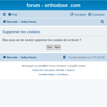
forum - orthodoxe .com
FAQ
Inscription
Connexion
R
Site web
Index forum
e
Supprimer les cookies
c
h
Êtes-vous sûr de vouloir supprimer les cookies de ce forum ?
e
r
c
Site web
Index forum
Fuseau horaire sur
UTC+02:00
h
Développé par
phpBB
® Forum Software © phpBB Limited
e
Traduction française officielle
©
Qiaeru
r
Confidentialité
|
Conditions