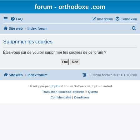
forum - orthodoxe .com
FAQ
Inscription
Connexion
R
Site web
Index forum
e
Supprimer les cookies
c
h
Êtes-vous sûr de vouloir supprimer les cookies de ce forum ?
e
r
c
Site web
Index forum
Fuseau horaire sur
UTC+02:00
h
Développé par
phpBB
® Forum Software © phpBB Limited
e
Traduction française officielle
©
Qiaeru
r
Confidentialité
|
Conditions