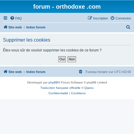
forum - orthodoxe .com
FAQ
Inscription
Connexion
R
Site web
Index forum
e
Supprimer les cookies
c
h
Êtes-vous sûr de vouloir supprimer les cookies de ce forum ?
e
r
c
Site web
Index forum
Fuseau horaire sur
UTC+02:00
h
Développé par
phpBB
® Forum Software © phpBB Limited
e
Traduction française officielle
©
Qiaeru
r
Confidentialité
|
Conditions