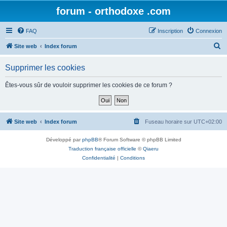
forum - orthodoxe .com
FAQ
Inscription
Connexion
R
Site web
Index forum
e
Supprimer les cookies
c
h
Êtes-vous sûr de vouloir supprimer les cookies de ce forum ?
e
r
c
Site web
Index forum
Fuseau horaire sur
UTC+02:00
h
Développé par
phpBB
® Forum Software © phpBB Limited
e
Traduction française officielle
©
Qiaeru
r
Confidentialité
|
Conditions