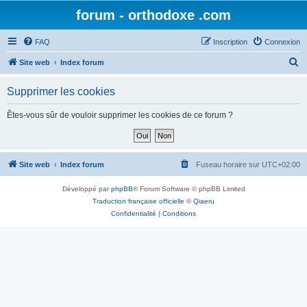
forum - orthodoxe .com
FAQ
Inscription
Connexion
R
Site web
Index forum
e
Supprimer les cookies
c
h
Êtes-vous sûr de vouloir supprimer les cookies de ce forum ?
e
r
c
Site web
Index forum
Fuseau horaire sur
UTC+02:00
h
Développé par
phpBB
® Forum Software © phpBB Limited
e
Traduction française officielle
©
Qiaeru
r
Confidentialité
|
Conditions