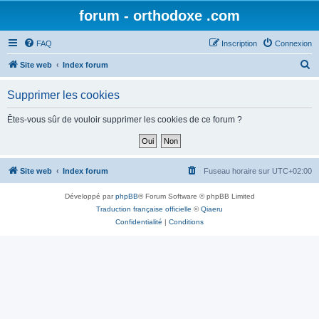
forum - orthodoxe .com
FAQ
Inscription
Connexion
R
Site web
Index forum
e
Supprimer les cookies
c
h
Êtes-vous sûr de vouloir supprimer les cookies de ce forum ?
e
r
c
Site web
Index forum
Fuseau horaire sur
UTC+02:00
h
Développé par
phpBB
® Forum Software © phpBB Limited
e
Traduction française officielle
©
Qiaeru
r
Confidentialité
|
Conditions