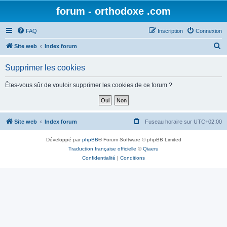
forum - orthodoxe .com
FAQ
Inscription
Connexion
R
Site web
Index forum
e
Supprimer les cookies
c
h
Êtes-vous sûr de vouloir supprimer les cookies de ce forum ?
e
r
c
Site web
Index forum
Fuseau horaire sur
UTC+02:00
h
Développé par
phpBB
® Forum Software © phpBB Limited
e
Traduction française officielle
©
Qiaeru
r
Confidentialité
|
Conditions