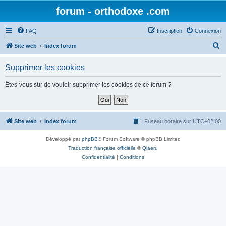
forum - orthodoxe .com
FAQ
Inscription
Connexion
R
Site web
Index forum
e
Supprimer les cookies
c
h
Êtes-vous sûr de vouloir supprimer les cookies de ce forum ?
e
r
c
Site web
Index forum
Fuseau horaire sur
UTC+02:00
h
Développé par
phpBB
® Forum Software © phpBB Limited
e
Traduction française officielle
©
Qiaeru
r
Confidentialité
|
Conditions