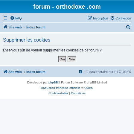
forum - orthodoxe .com
FAQ
Inscription
Connexion
R
Site web
Index forum
e
Supprimer les cookies
c
h
Êtes-vous sûr de vouloir supprimer les cookies de ce forum ?
e
r
c
Site web
Index forum
Fuseau horaire sur
UTC+02:00
h
Développé par
phpBB
® Forum Software © phpBB Limited
e
Traduction française officielle
©
Qiaeru
r
Confidentialité
|
Conditions