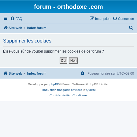
forum - orthodoxe .com
FAQ
Inscription
Connexion
R
Site web
Index forum
e
Supprimer les cookies
c
h
Êtes-vous sûr de vouloir supprimer les cookies de ce forum ?
e
r
c
Site web
Index forum
Fuseau horaire sur
UTC+02:00
h
Développé par
phpBB
® Forum Software © phpBB Limited
e
Traduction française officielle
©
Qiaeru
r
Confidentialité
|
Conditions