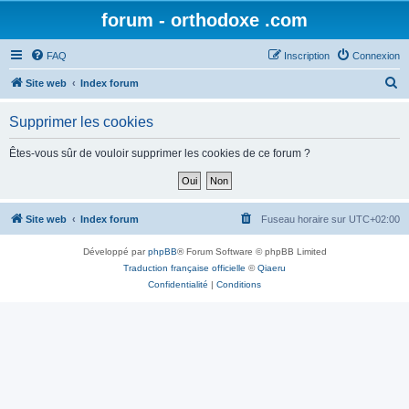
forum - orthodoxe .com
FAQ
Inscription
Connexion
R
Site web
Index forum
e
Supprimer les cookies
c
h
Êtes-vous sûr de vouloir supprimer les cookies de ce forum ?
e
r
c
Site web
Index forum
Fuseau horaire sur
UTC+02:00
h
Développé par
phpBB
® Forum Software © phpBB Limited
e
Traduction française officielle
©
Qiaeru
r
Confidentialité
|
Conditions