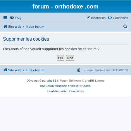
forum - orthodoxe .com
FAQ
Inscription
Connexion
R
Site web
Index forum
e
Supprimer les cookies
c
h
Êtes-vous sûr de vouloir supprimer les cookies de ce forum ?
e
r
c
Site web
Index forum
Fuseau horaire sur
UTC+02:00
h
Développé par
phpBB
® Forum Software © phpBB Limited
e
Traduction française officielle
©
Qiaeru
r
Confidentialité
|
Conditions