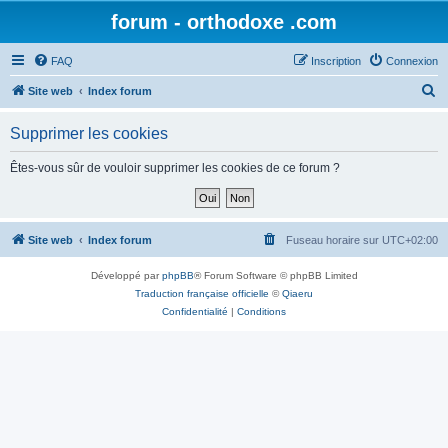
forum - orthodoxe .com
FAQ
Inscription
Connexion
R
Site web
Index forum
e
Supprimer les cookies
c
h
Êtes-vous sûr de vouloir supprimer les cookies de ce forum ?
e
r
c
Site web
Index forum
Fuseau horaire sur
UTC+02:00
h
Développé par
phpBB
® Forum Software © phpBB Limited
e
Traduction française officielle
©
Qiaeru
r
Confidentialité
|
Conditions