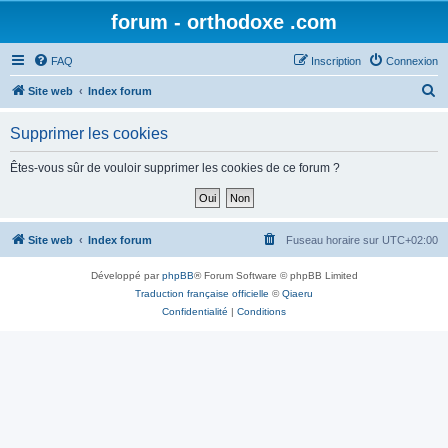
forum - orthodoxe .com
FAQ
Inscription
Connexion
R
Site web
Index forum
e
Supprimer les cookies
c
h
Êtes-vous sûr de vouloir supprimer les cookies de ce forum ?
e
r
c
Site web
Index forum
Fuseau horaire sur
UTC+02:00
h
Développé par
phpBB
® Forum Software © phpBB Limited
e
Traduction française officielle
©
Qiaeru
r
Confidentialité
|
Conditions