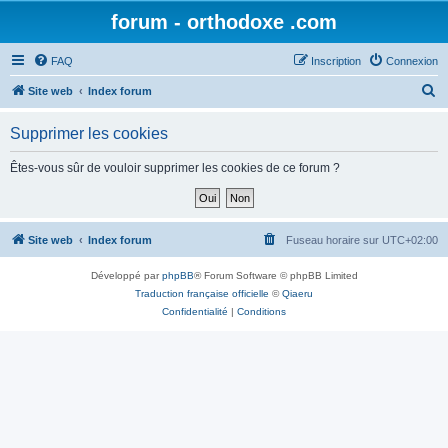
forum - orthodoxe .com
FAQ
Inscription
Connexion
R
Site web
Index forum
e
Supprimer les cookies
c
h
Êtes-vous sûr de vouloir supprimer les cookies de ce forum ?
e
r
c
Site web
Index forum
Fuseau horaire sur
UTC+02:00
h
Développé par
phpBB
® Forum Software © phpBB Limited
e
Traduction française officielle
©
Qiaeru
r
Confidentialité
|
Conditions