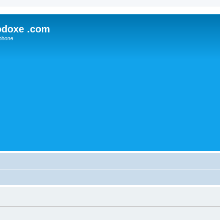
odoxe .com
phone