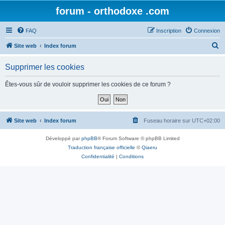
forum - orthodoxe .com
FAQ
Inscription
Connexion
R
Site web
Index forum
e
Supprimer les cookies
c
h
Êtes-vous sûr de vouloir supprimer les cookies de ce forum ?
e
r
c
Site web
Index forum
Fuseau horaire sur
UTC+02:00
h
Développé par
phpBB
® Forum Software © phpBB Limited
e
Traduction française officielle
©
Qiaeru
r
Confidentialité
|
Conditions