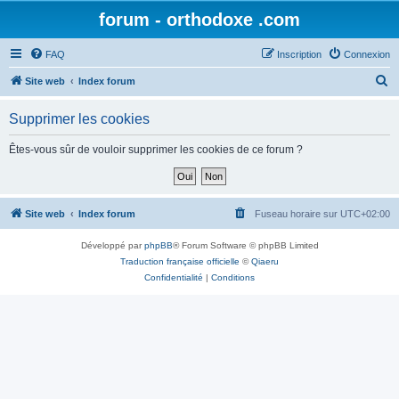
forum - orthodoxe .com
FAQ
Inscription
Connexion
R
Site web
Index forum
e
Supprimer les cookies
c
h
Êtes-vous sûr de vouloir supprimer les cookies de ce forum ?
e
r
c
Site web
Index forum
Fuseau horaire sur
UTC+02:00
h
Développé par
phpBB
® Forum Software © phpBB Limited
e
Traduction française officielle
©
Qiaeru
r
Confidentialité
|
Conditions