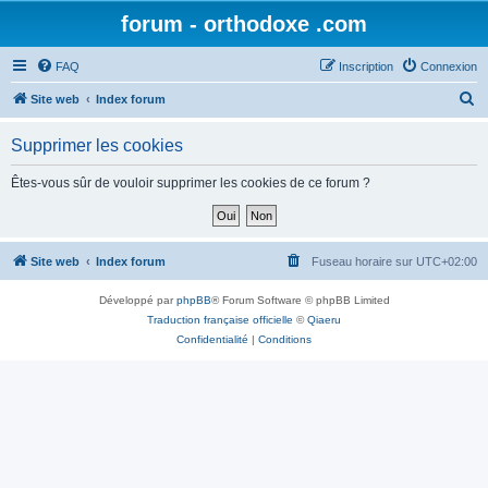
forum - orthodoxe .com
FAQ
Inscription
Connexion
R
Site web
Index forum
e
Supprimer les cookies
c
h
Êtes-vous sûr de vouloir supprimer les cookies de ce forum ?
e
r
c
Site web
Index forum
Fuseau horaire sur
UTC+02:00
h
Développé par
phpBB
® Forum Software © phpBB Limited
e
Traduction française officielle
©
Qiaeru
r
Confidentialité
|
Conditions