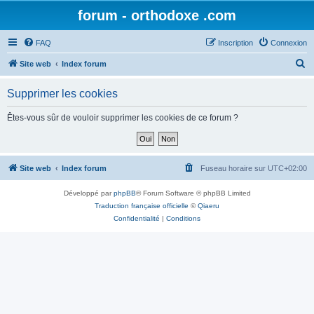
forum - orthodoxe .com
FAQ
Inscription
Connexion
R
Site web
Index forum
e
Supprimer les cookies
c
h
Êtes-vous sûr de vouloir supprimer les cookies de ce forum ?
e
r
c
Site web
Index forum
Fuseau horaire sur
UTC+02:00
h
Développé par
phpBB
® Forum Software © phpBB Limited
e
Traduction française officielle
©
Qiaeru
r
Confidentialité
|
Conditions