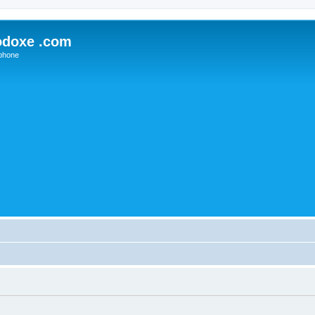
odoxe .com
phone