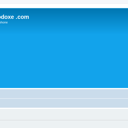
odoxe .com
phone