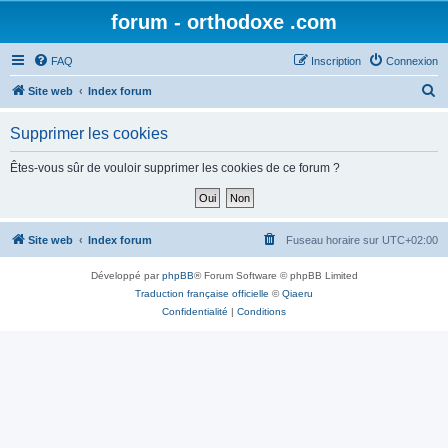
forum - orthodoxe .com
FAQ
Inscription
Connexion
R
Site web
Index forum
e
Supprimer les cookies
c
h
Êtes-vous sûr de vouloir supprimer les cookies de ce forum ?
e
r
c
Site web
Index forum
Fuseau horaire sur
UTC+02:00
h
Développé par
phpBB
® Forum Software © phpBB Limited
e
Traduction française officielle
©
Qiaeru
r
Confidentialité
|
Conditions