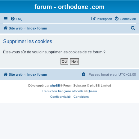
forum - orthodoxe .com
FAQ
Inscription
Connexion
R
Site web
Index forum
e
Supprimer les cookies
c
h
Êtes-vous sûr de vouloir supprimer les cookies de ce forum ?
e
r
c
Site web
Index forum
Fuseau horaire sur
UTC+02:00
h
Développé par
phpBB
® Forum Software © phpBB Limited
e
Traduction française officielle
©
Qiaeru
r
Confidentialité
|
Conditions