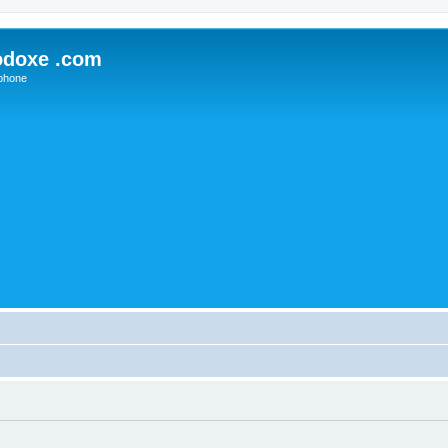
odoxe .com
phone