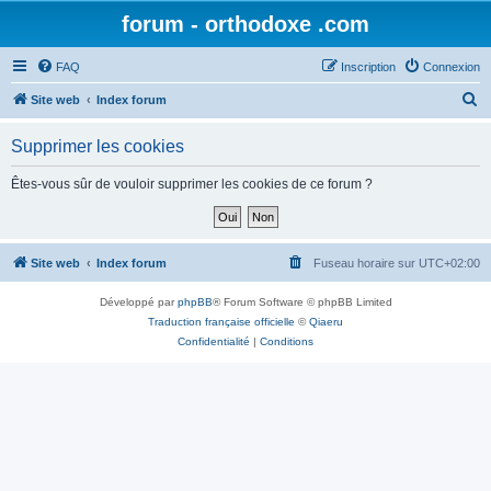
forum - orthodoxe .com
FAQ
Inscription
Connexion
R
Site web
Index forum
e
Supprimer les cookies
c
h
Êtes-vous sûr de vouloir supprimer les cookies de ce forum ?
e
r
c
Site web
Index forum
Fuseau horaire sur
UTC+02:00
h
Développé par
phpBB
® Forum Software © phpBB Limited
e
Traduction française officielle
©
Qiaeru
r
Confidentialité
|
Conditions