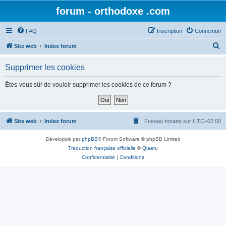
forum - orthodoxe .com
FAQ
Inscription
Connexion
R
Site web
Index forum
e
Supprimer les cookies
c
h
Êtes-vous sûr de vouloir supprimer les cookies de ce forum ?
e
r
c
Site web
Index forum
Fuseau horaire sur
UTC+02:00
h
Développé par
phpBB
® Forum Software © phpBB Limited
e
Traduction française officielle
©
Qiaeru
r
Confidentialité
|
Conditions