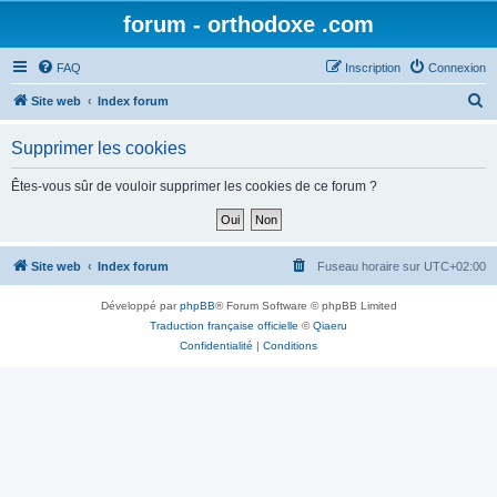
forum - orthodoxe .com
FAQ
Inscription
Connexion
R
Site web
Index forum
e
Supprimer les cookies
c
h
Êtes-vous sûr de vouloir supprimer les cookies de ce forum ?
e
r
c
Site web
Index forum
Fuseau horaire sur
UTC+02:00
h
Développé par
phpBB
® Forum Software © phpBB Limited
e
Traduction française officielle
©
Qiaeru
r
Confidentialité
|
Conditions