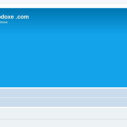
odoxe .com
phone