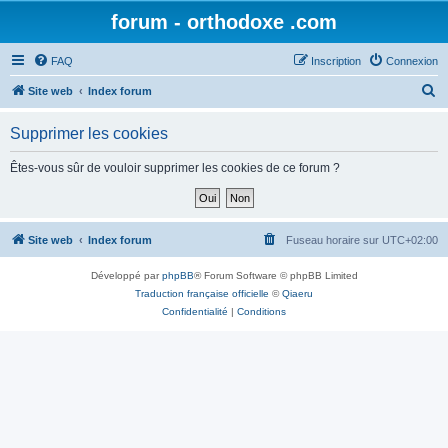
forum - orthodoxe .com
FAQ
Inscription
Connexion
R
Site web
Index forum
e
Supprimer les cookies
c
h
Êtes-vous sûr de vouloir supprimer les cookies de ce forum ?
e
r
c
Site web
Index forum
Fuseau horaire sur
UTC+02:00
h
Développé par
phpBB
® Forum Software © phpBB Limited
e
Traduction française officielle
©
Qiaeru
r
Confidentialité
|
Conditions