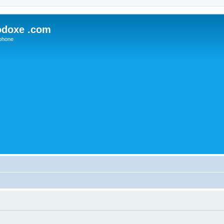
odoxe .com
phone