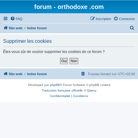
forum - orthodoxe .com
FAQ
Inscription
Connexion
R
Site web
Index forum
e
Supprimer les cookies
c
h
Êtes-vous sûr de vouloir supprimer les cookies de ce forum ?
e
r
c
Site web
Index forum
Fuseau horaire sur
UTC+02:00
h
Développé par
phpBB
® Forum Software © phpBB Limited
e
Traduction française officielle
©
Qiaeru
r
Confidentialité
|
Conditions