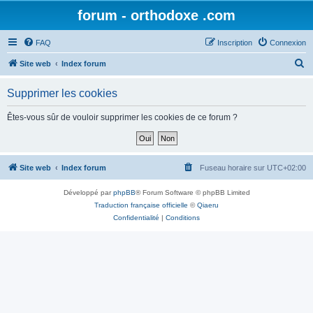
forum - orthodoxe .com
FAQ
Inscription
Connexion
R
Site web
Index forum
e
Supprimer les cookies
c
h
Êtes-vous sûr de vouloir supprimer les cookies de ce forum ?
e
r
c
Site web
Index forum
Fuseau horaire sur
UTC+02:00
h
Développé par
phpBB
® Forum Software © phpBB Limited
e
Traduction française officielle
©
Qiaeru
r
Confidentialité
|
Conditions