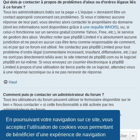
Qui dois-je contacter à propos de problèmes d’abus ou d’ordres légaux liés
à ce forum ?
Tous les administrateurs listés sur la page « L’équipe » devraient être un
contact approprié concernant ces problèmes. Si vous n’obtenez aucune
réponse de leur part, vous devriez alors contacter le propriétaire du domaine
(dont les informations sont disponibles grâce à
une requête WHOIS
), ou, si
celui-ci fonctionne sur un service gratuit (comme Yahoo, Free, etc.), le service
de gestion des abus. Veuillez noter que phpBB Limited n’a absolument aucune
juridiction et ne peut en aucun cas être tenu comme responsable de comment,
où et par qui ce forum est utilisé. Ne contactez pas phpBB Limited pour tout
problème d’ordre légal (commentaire incessant, insultant, diffamatoire, etc.) qui
ne sont pas directement reliés avec le site internet de phpBB.com ou le logiciel
phpBB en lui-même. Si vous envoyez un courrier électronique à phpBB
Limited à propos d’une utilisation de tierce partie de ce logiciel, attendez-vous
à une réponse laconique ou à ne pas recevoir de réponse.
Haut
Comment puis-je contacter un administrateur du forum ?
Tous les utilisateurs du forum peuvent utiliser le formulaire disponible sur le
lien « Nous contacter » si cette fonctionnalité a été activée par les
administrateurs du forum.
Les membres du forum peuvent également utiliser le lien « L’équipe ».
En poursuivant votre navigation sur ce site, vous
Haut
acceptez l’utilisation de cookies vous permettant
de bénéficier d’une expérience de navigation
Aller