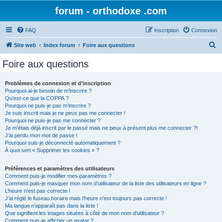
forum - orthodoxe .com
FAQ
Inscription
Connexion
R
Site web
Index forum
Foire aux questions
e
Foire aux questions
c
h
Problèmes de connexion et d’inscription
Pourquoi ai-je besoin de m’inscrire ?
e
Qu’est-ce que la COPPA ?
r
Pourquoi ne puis-je pas m’inscrire ?
Je suis inscrit mais je ne peux pas me connecter !
c
Pourquoi ne puis-je pas me connecter ?
Je m’étais déjà inscrit par le passé mais ne peux à présent plus me connecter ?!
h
J’ai perdu mon mot de passe !
e
Pourquoi suis-je déconnecté automatiquement ?
À quoi sert « Supprimer les cookies » ?
r
Préférences et paramètres des utilisateurs
Comment puis-je modifier mes paramètres ?
Comment puis-je masquer mon nom d’utilisateur de la liste des utilisateurs en ligne ?
L’heure n’est pas correcte !
J’ai réglé le fuseau horaire mais l’heure n’est toujours pas correcte !
Ma langue n’apparaît pas dans la liste !
Que signifient les images situées à côté de mon nom d’utilisateur ?
Comment puis-je afficher un avatar ?