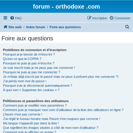
forum - orthodoxe .com
FAQ
Inscription
Connexion
R
Site web
Index forum
Foire aux questions
e
Foire aux questions
c
h
Problèmes de connexion et d’inscription
Pourquoi ai-je besoin de m’inscrire ?
e
Qu’est-ce que la COPPA ?
r
Pourquoi ne puis-je pas m’inscrire ?
Je suis inscrit mais je ne peux pas me connecter !
c
Pourquoi ne puis-je pas me connecter ?
Je m’étais déjà inscrit par le passé mais ne peux à présent plus me connecter ?!
h
J’ai perdu mon mot de passe !
e
Pourquoi suis-je déconnecté automatiquement ?
À quoi sert « Supprimer les cookies » ?
r
Préférences et paramètres des utilisateurs
Comment puis-je modifier mes paramètres ?
Comment puis-je masquer mon nom d’utilisateur de la liste des utilisateurs en ligne ?
L’heure n’est pas correcte !
J’ai réglé le fuseau horaire mais l’heure n’est toujours pas correcte !
Ma langue n’apparaît pas dans la liste !
Que signifient les images situées à côté de mon nom d’utilisateur ?
Comment puis-je afficher un avatar ?