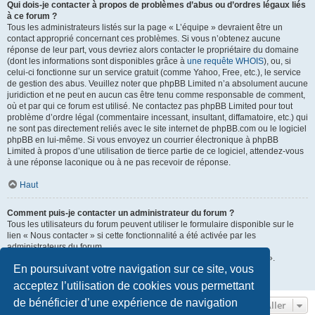
Qui dois-je contacter à propos de problèmes d’abus ou d’ordres légaux liés
à ce forum ?
Tous les administrateurs listés sur la page « L’équipe » devraient être un
contact approprié concernant ces problèmes. Si vous n’obtenez aucune
réponse de leur part, vous devriez alors contacter le propriétaire du domaine
(dont les informations sont disponibles grâce à
une requête WHOIS
), ou, si
celui-ci fonctionne sur un service gratuit (comme Yahoo, Free, etc.), le service
de gestion des abus. Veuillez noter que phpBB Limited n’a absolument aucune
juridiction et ne peut en aucun cas être tenu comme responsable de comment,
où et par qui ce forum est utilisé. Ne contactez pas phpBB Limited pour tout
problème d’ordre légal (commentaire incessant, insultant, diffamatoire, etc.) qui
ne sont pas directement reliés avec le site internet de phpBB.com ou le logiciel
phpBB en lui-même. Si vous envoyez un courrier électronique à phpBB
Limited à propos d’une utilisation de tierce partie de ce logiciel, attendez-vous
à une réponse laconique ou à ne pas recevoir de réponse.
Haut
Comment puis-je contacter un administrateur du forum ?
Tous les utilisateurs du forum peuvent utiliser le formulaire disponible sur le
lien « Nous contacter » si cette fonctionnalité a été activée par les
administrateurs du forum.
Les membres du forum peuvent également utiliser le lien « L’équipe ».
En poursuivant votre navigation sur ce site, vous
Haut
acceptez l’utilisation de cookies vous permettant
de bénéficier d’une expérience de navigation
Aller