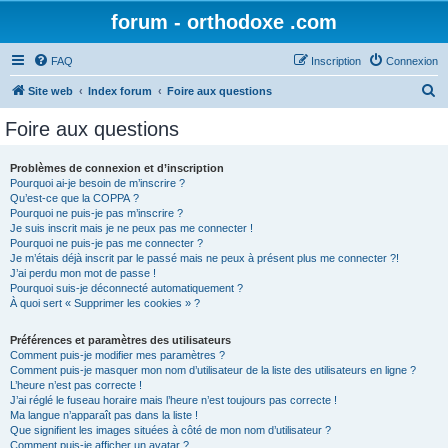
forum - orthodoxe .com
FAQ
Inscription
Connexion
R
Site web
Index forum
Foire aux questions
e
Foire aux questions
c
h
Problèmes de connexion et d’inscription
Pourquoi ai-je besoin de m’inscrire ?
e
Qu’est-ce que la COPPA ?
r
Pourquoi ne puis-je pas m’inscrire ?
Je suis inscrit mais je ne peux pas me connecter !
c
Pourquoi ne puis-je pas me connecter ?
Je m’étais déjà inscrit par le passé mais ne peux à présent plus me connecter ?!
h
J’ai perdu mon mot de passe !
e
Pourquoi suis-je déconnecté automatiquement ?
À quoi sert « Supprimer les cookies » ?
r
Préférences et paramètres des utilisateurs
Comment puis-je modifier mes paramètres ?
Comment puis-je masquer mon nom d’utilisateur de la liste des utilisateurs en ligne ?
L’heure n’est pas correcte !
J’ai réglé le fuseau horaire mais l’heure n’est toujours pas correcte !
Ma langue n’apparaît pas dans la liste !
Que signifient les images situées à côté de mon nom d’utilisateur ?
Comment puis-je afficher un avatar ?