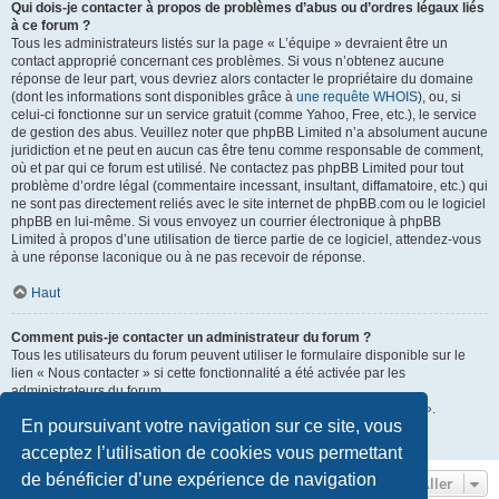
Qui dois-je contacter à propos de problèmes d’abus ou d’ordres légaux liés
à ce forum ?
Tous les administrateurs listés sur la page « L’équipe » devraient être un
contact approprié concernant ces problèmes. Si vous n’obtenez aucune
réponse de leur part, vous devriez alors contacter le propriétaire du domaine
(dont les informations sont disponibles grâce à
une requête WHOIS
), ou, si
celui-ci fonctionne sur un service gratuit (comme Yahoo, Free, etc.), le service
de gestion des abus. Veuillez noter que phpBB Limited n’a absolument aucune
juridiction et ne peut en aucun cas être tenu comme responsable de comment,
où et par qui ce forum est utilisé. Ne contactez pas phpBB Limited pour tout
problème d’ordre légal (commentaire incessant, insultant, diffamatoire, etc.) qui
ne sont pas directement reliés avec le site internet de phpBB.com ou le logiciel
phpBB en lui-même. Si vous envoyez un courrier électronique à phpBB
Limited à propos d’une utilisation de tierce partie de ce logiciel, attendez-vous
à une réponse laconique ou à ne pas recevoir de réponse.
Haut
Comment puis-je contacter un administrateur du forum ?
Tous les utilisateurs du forum peuvent utiliser le formulaire disponible sur le
lien « Nous contacter » si cette fonctionnalité a été activée par les
administrateurs du forum.
Les membres du forum peuvent également utiliser le lien « L’équipe ».
En poursuivant votre navigation sur ce site, vous
Haut
acceptez l’utilisation de cookies vous permettant
de bénéficier d’une expérience de navigation
Aller